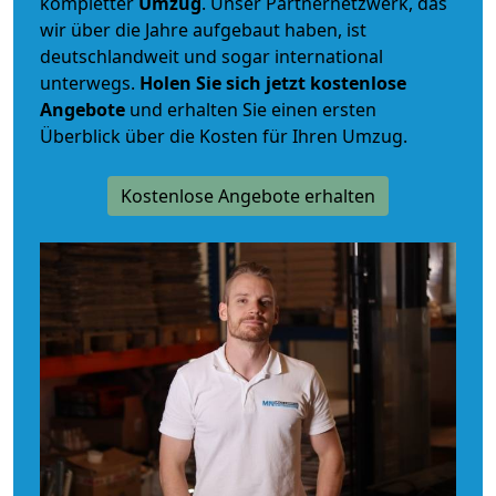
kompletter
Umzug
. Unser Partnernetzwerk, das
wir über die Jahre aufgebaut haben, ist
deutschlandweit und sogar international
unterwegs.
Holen Sie sich jetzt kostenlose
Angebote
und erhalten Sie einen ersten
Überblick über die Kosten für Ihren Umzug.
Kostenlose Angebote erhalten