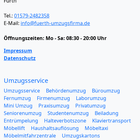
Fürth
Tel.:
01579-2482358
E-Mail:
info@fuerth-umzugsfirma.de
Öffnungszeiten:
Mo - Sa: 08:30 - 20:00 Uhr
Impressum
Datenschutz
Umzugsservice
Umzugsservice
Behördenumzug
Büroumzug
Fernumzug
Firmenumzug
Laborumzug
Mini Umzug
Praxisumzug
Privatumzug
Seniorenumzug
Studentenumzug
Beiladung
Entrümpelung
Halteverbotszone
Klaviertransport
Möbellift
Haushaltsauflösung
Möbeltaxi
Möbelmitfahrzentrale
Umzugskartons