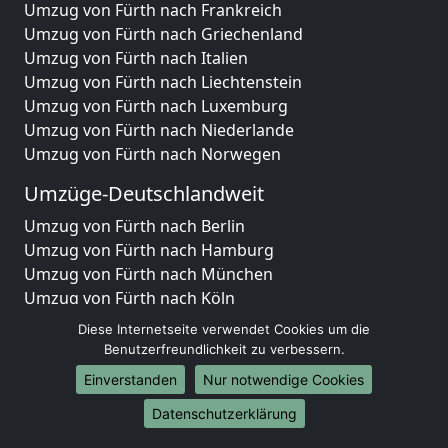
Umzug von Fürth nach Frankreich
Umzug von Fürth nach Griechenland
Umzug von Fürth nach Italien
Umzug von Fürth nach Liechtenstein
Umzug von Fürth nach Luxemburg
Umzug von Fürth nach Niederlande
Umzug von Fürth nach Norwegen
Umzüge-Deutschlandweit
Umzug von Fürth nach Berlin
Umzug von Fürth nach Hamburg
Umzug von Fürth nach München
Umzug von Fürth nach Köln
Umzug von Fürth nach Frankfurt am Main
Diese Internetseite verwendet Cookies um die
Umzug von Fürth nach Stuttgart
Benutzerfreundlichkeit zu verbessern.
Umzug von Fürth nach Düsseldorf
Einverstanden
Nur notwendige Cookies
Umzug von Fürth nach Leipzig
Datenschutzerklärung
Umzug von Fürth nach Dortmund
Umzug von Fürth nach Essen