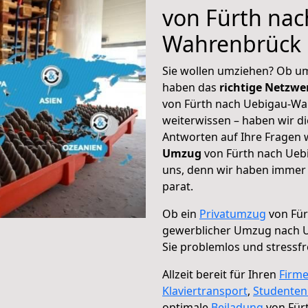
von Fürth nac
Wahrenbrück
Sie wollen umziehen? Ob um
haben das
richtige Netzw
von Fürth nach Uebigau-Wa
weiterwissen – haben wir di
Antworten auf Ihre Fragen 
Umzug
von Fürth nach Ueb
uns, denn wir haben immer 
parat.
Ob ein
Privatumzug
von Für
gewerblicher Umzug nach 
Sie problemlos und stressf
Allzeit bereit für Ihren
Firm
Klaviertransport
,
Studente
optimale
Beiladung
von Für