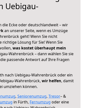
h Uebigau-
 die Ecke oder deutschlandweit – wir
erk
an unserer Seite, wenn es Umzüge
hrenbrück geht! Wenn Sie nicht
e richtige Lösung für Sie! Wenn Sie
wollen,
was kostet überhaupt mein
igau-Wahrenbrück – dann wählen Sie sie
die passende Antwort auf Ihre Fragen
th nach Uebigau-Wahrenbrück oder ein
Uebigau-Wahrenbrück,
wir helfen
, damit
rei umziehen können.
enumzug
,
Seniorenumzug
,
Tresor
– &
numzug
in Fürth,
Fernumzug
oder eine
th nach Uebigau-Wahrenbrück.