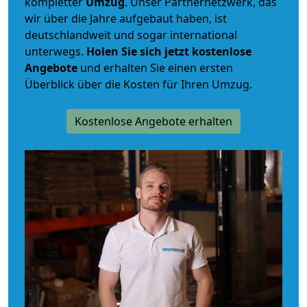
kompletter
Umzug
. Unser Partnernetzwerk, das
wir über die Jahre aufgebaut haben, ist
deutschlandweit und sogar international
unterwegs.
Holen Sie sich jetzt kostenlose
Angebote
und erhalten Sie einen ersten
Überblick über die Kosten für Ihren Umzug.
Kostenlose Angebote erhalten