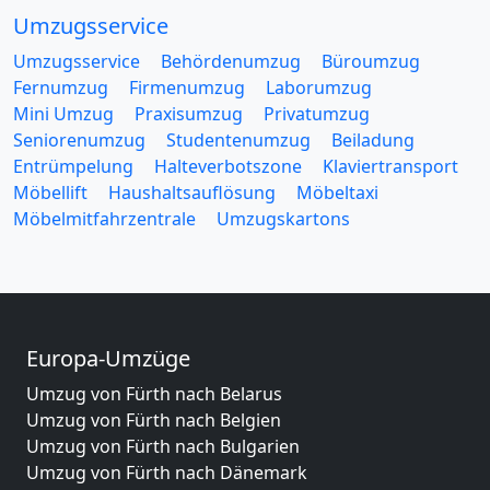
Umzugsservice
Umzugsservice
Behördenumzug
Büroumzug
Fernumzug
Firmenumzug
Laborumzug
Mini Umzug
Praxisumzug
Privatumzug
Seniorenumzug
Studentenumzug
Beiladung
Entrümpelung
Halteverbotszone
Klaviertransport
Möbellift
Haushaltsauflösung
Möbeltaxi
Möbelmitfahrzentrale
Umzugskartons
Europa-Umzüge
Umzug von Fürth nach Belarus
Umzug von Fürth nach Belgien
Umzug von Fürth nach Bulgarien
Umzug von Fürth nach Dänemark