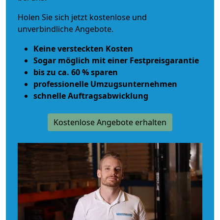
Holen Sie sich jetzt kostenlose und
unverbindliche Angebote.
Keine versteckten Kosten
Sogar möglich mit einer Festpreisgarantie
bis zu ca. 60 % sparen
professionelle Umzugsunternehmen
schnelle Auftragsabwicklung
Kostenlose Angebote erhalten