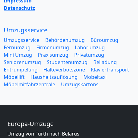
Impressum
Datenschutz
Umzugsservice
Umzugsservice
Behördenumzug
Büroumzug
Fernumzug
Firmenumzug
Laborumzug
Mini Umzug
Praxisumzug
Privatumzug
Seniorenumzug
Studentenumzug
Beiladung
Entrümpelung
Halteverbotszone
Klaviertransport
Möbellift
Haushaltsauflösung
Möbeltaxi
Möbelmitfahrzentrale
Umzugskartons
Europa-Umzüge
Umzug von Fürth nach Belarus