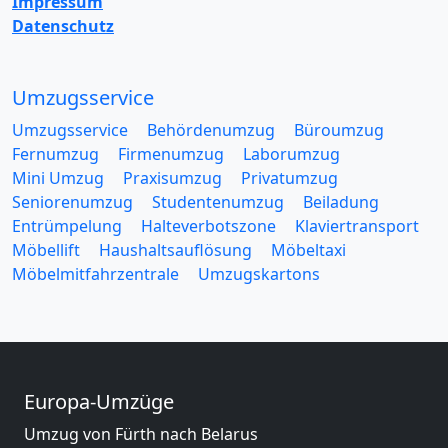
Impressum
Datenschutz
Umzugsservice
Umzugsservice
Behördenumzug
Büroumzug
Fernumzug
Firmenumzug
Laborumzug
Mini Umzug
Praxisumzug
Privatumzug
Seniorenumzug
Studentenumzug
Beiladung
Entrümpelung
Halteverbotszone
Klaviertransport
Möbellift
Haushaltsauflösung
Möbeltaxi
Möbelmitfahrzentrale
Umzugskartons
Europa-Umzüge
Umzug von Fürth nach Belarus