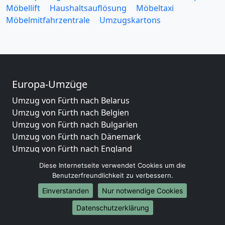
Möbellift
Haushaltsauflösung
Möbeltaxi
Möbelmitfahrzentrale
Umzugskartons
Europa-Umzüge
Umzug von Fürth nach Belarus
Umzug von Fürth nach Belgien
Umzug von Fürth nach Bulgarien
Umzug von Fürth nach Dänemark
Umzug von Fürth nach England
Umzug von Fürth nach Portugal
Diese Internetseite verwendet Cookies um die
Umzug von Fürth nach Bosnien und Herzegowina
Benutzerfreundlichkeit zu verbessern.
Umzug von Fürth nach Irland
Einverstanden
Nur notwendige Cookies
Umzug von Fürth nach Lettland
Umzug von Fürth nach Zypern
Datenschutzerklärung
Umzug von Fürth nach Kroatien