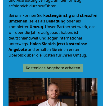
und Ausrüstung verfügt, um den Umzug
erfolgreich durchzuführen.
Bei uns können Sie
kostengünstig
und
stressfrei
umziehen
, sei es als
Beiladung
oder als
kompletter
Umzug
. Unser Partnernetzwerk, das
wir über die Jahre aufgebaut haben, ist
deutschlandweit und sogar international
unterwegs.
Holen Sie sich jetzt kostenlose
Angebote
und erhalten Sie einen ersten
Überblick über die Kosten für Ihren Umzug.
Kostenlose Angebote erhalten