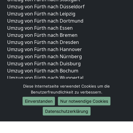
Umzug von Fürth nach Düsseldorf
Umzug von Fürth nach Leipzig
Umzug von Fürth nach Dortmund
Umzug von Fürth nach Essen
Umzug von Fürth nach Bremen
Umzug von Fürth nach Dresden
Umzug von Fürth nach Hannover
Umzug von Fürth nach Nürnberg
Umzug von Fürth nach Duisburg
Umzug von Fürth nach Bochum
Umzug von Fürth nach Wuppertal
Umzug von Fürth nach Bielefeld
Diese Internetseite verwendet Cookies um die
Umzug von Fürth nach Bonn
Benutzerfreundlichkeit zu verbessern.
Umzug von Fürth nach Münster
Einverstanden
Nur notwendige Cookies
Internationale-Umzüge
Datenschutzerklärung
Umzug von Fürth nach Brasilien
Umzug von Fürth nach Brunei Darussalam