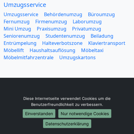
Umzugsservice
Umzugsservice
Behördenumzug
Büroumzug
Fernumzug
Firmenumzug
Laborumzug
Mini Umzug
Praxisumzug
Privatumzug
Seniorenumzug
Studentenumzug
Beiladung
Entrümpelung
Halteverbotszone
Klaviertransport
Möbellift
Haushaltsauflösung
Möbeltaxi
Möbelmitfahrzentrale
Umzugskartons
Europa-Umzüge
Diese Internetseite verwendet Cookies um die
Umzug von Fürth nach Belarus
Benutzerfreundlichkeit zu verbessern.
Umzug von Fürth nach Belgien
Einverstanden
Nur notwendige Cookies
Umzug von Fürth nach Bulgarien
Datenschutzerklärung
Umzug von Fürth nach Dänemark
Umzug von Fürth nach England