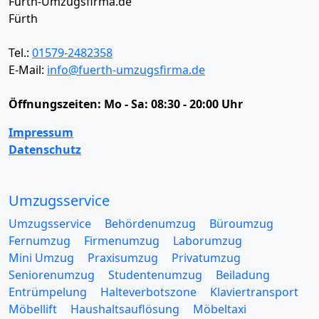
Fürth-Umzugsfirma.de
Fürth
Tel.:
01579-2482358
E-Mail:
info@fuerth-umzugsfirma.de
Öffnungszeiten:
Mo - Sa: 08:30 - 20:00 Uhr
Impressum
Datenschutz
Umzugsservice
Umzugsservice
Behördenumzug
Büroumzug
Fernumzug
Firmenumzug
Laborumzug
Mini Umzug
Praxisumzug
Privatumzug
Seniorenumzug
Studentenumzug
Beiladung
Entrümpelung
Halteverbotszone
Klaviertransport
Möbellift
Haushaltsauflösung
Möbeltaxi