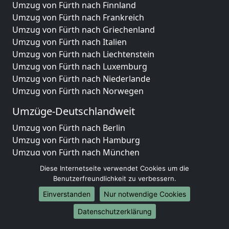
Umzug von Fürth nach Finnland
Umzug von Fürth nach Frankreich
Umzug von Fürth nach Griechenland
Umzug von Fürth nach Italien
Umzug von Fürth nach Liechtenstein
Umzug von Fürth nach Luxemburg
Umzug von Fürth nach Niederlande
Umzug von Fürth nach Norwegen
Umzüge-Deutschlandweit
Umzug von Fürth nach Berlin
Umzug von Fürth nach Hamburg
Umzug von Fürth nach München
Umzug von Fürth nach Köln
Diese Internetseite verwendet Cookies um die
Umzug von Fürth nach Frankfurt am Main
Benutzerfreundlichkeit zu verbessern.
Umzug von Fürth nach Stuttgart
Einverstanden
Nur notwendige Cookies
Umzug von Fürth nach Düsseldorf
Datenschutzerklärung
Umzug von Fürth nach Leipzig
Umzug von Fürth nach Dortmund