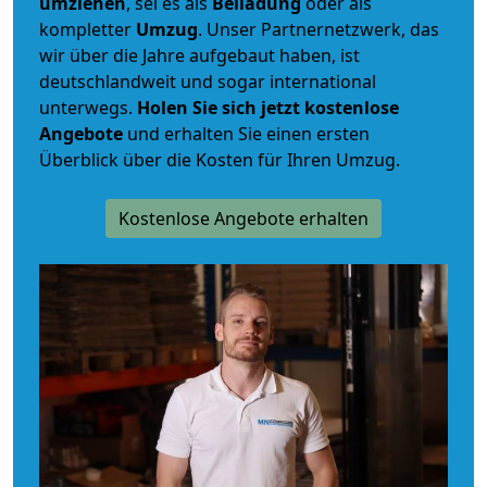
umziehen
, sei es als
Beiladung
oder als
kompletter
Umzug
. Unser Partnernetzwerk, das
wir über die Jahre aufgebaut haben, ist
deutschlandweit und sogar international
unterwegs.
Holen Sie sich jetzt kostenlose
Angebote
und erhalten Sie einen ersten
Überblick über die Kosten für Ihren Umzug.
Kostenlose Angebote erhalten