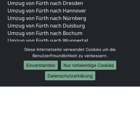
Umzug von Fürth nach Dresden
Umzug von Fürth nach Hannover
Umzug von Fürth nach Nürnberg
Umzug von Fürth nach Duisburg
Umzug von Fürth nach Bochum
Umzug von Fürth nach Wuppertal
Umzug von Fürth nach Bielefeld
Diese Internetseite verwendet Cookies um die
Umzug von Fürth nach Bonn
Benutzerfreundlichkeit zu verbessern.
Umzug von Fürth nach Münster
Einverstanden
Nur notwendige Cookies
Internationale-Umzüge
Datenschutzerklärung
Umzug von Fürth nach Brasilien
Umzug von Fürth nach Brunei Darussalam
Umzug von Fürth nach Burkina Faso
Umzug von Fürth nach Burundi
Umzug von Fürth nach Chile
Umzug von Fürth nach China
Umzug von Fürth nach Cookinseln
Umzug von Fürth nach Costa Rica