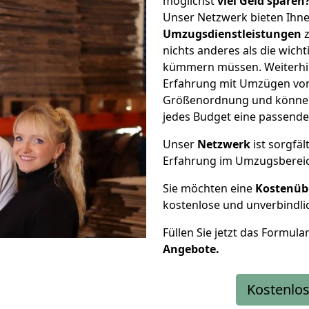
möglichst
viel Geld sparen
Unser Netzwerk bieten Ihn
Umzugsdienstleistungen
z
nichts anderes als die wic
kümmern müssen. Weiterhin
Erfahrung mit Umzügen von 
Größenordnung und können 
jedes Budget eine passende
Unser
Netzwerk
ist sorgfäl
Erfahrung im Umzugsberei
Sie möchten eine
Kostenüb
kostenlose und unverbindli
Füllen Sie jetzt das Formula
Angebote.
Kostenlos