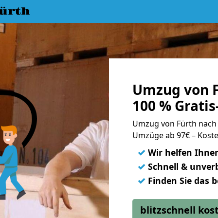
ürth
Umzug von F
100 % Grati
Umzug von Fürth nach
Umzüge ab 97€ – Koste
✓
Wir helfen Ihne
✓
Schnell & unverb
✓
Finden Sie das 
blitzschnell ko