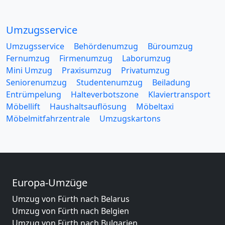
Umzugsservice
Umzugsservice
Behördenumzug
Büroumzug
Fernumzug
Firmenumzug
Laborumzug
Mini Umzug
Praxisumzug
Privatumzug
Seniorenumzug
Studentenumzug
Beiladung
Entrümpelung
Halteverbotszone
Klaviertransport
Möbellift
Haushaltsauflösung
Möbeltaxi
Möbelmitfahrzentrale
Umzugskartons
Europa-Umzüge
Umzug von Fürth nach Belarus
Umzug von Fürth nach Belgien
Umzug von Fürth nach Bulgarien