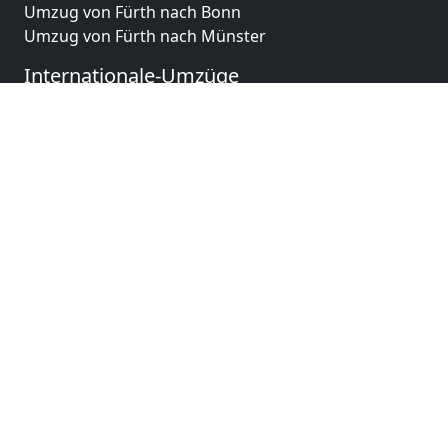
Umzug von Fürth nach Bonn
Umzug von Fürth nach Münster
Internationale-Umzüge
Umzug von Fürth nach Brasilien
Umzug von Fürth nach Brunei Darussalam
Umzug von Fürth nach Burkina Faso
Umzug von Fürth nach Burundi
Umzug von Fürth nach Chile
Umzug von Fürth nach China
Umzug von Fürth nach Cookinseln
Umzug von Fürth nach Costa Rica
Umzug von Fürth nach Curaçao
Umzug von Fürth nach Demokratische Republik
Kongo
Umzug von Fürth nach Dominica
Umzug von Fürth nach Dominikanische Republik
Umzug von Fürth nach Dschibuti
Umzug von Fürth nach Ecuador