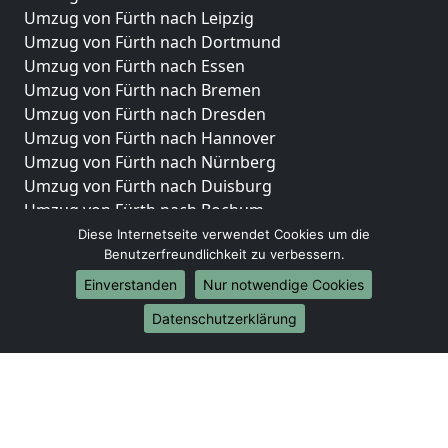
Umzug von Fürth nach Leipzig
Umzug von Fürth nach Dortmund
Umzug von Fürth nach Essen
Umzug von Fürth nach Bremen
Umzug von Fürth nach Dresden
Umzug von Fürth nach Hannover
Umzug von Fürth nach Nürnberg
Umzug von Fürth nach Duisburg
Umzug von Fürth nach Bochum
Umzug von Fürth nach Wuppertal
Diese Internetseite verwendet Cookies um die
Benutzerfreundlichkeit zu verbessern.
Umzug von Fürth nach Bielefeld
Umzug von Fürth nach Bonn
Einverstanden
Nur notwendige Cookies
Umzug von Fürth nach Münster
Datenschutzerklärung
Internationale-Umzüge
Umzug von Fürth nach Brasilien
Umzug von Fürth nach Brunei Darussalam
Umzug von Fürth nach Burkina Faso