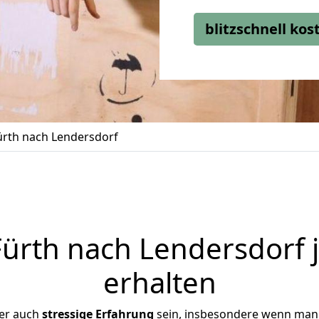
blitzschnell ko
rth nach Lendersdorf
rth nach Lendersdorf 
erhalten
ber auch
stressige
Erfahrung
sein, insbesondere wenn man 