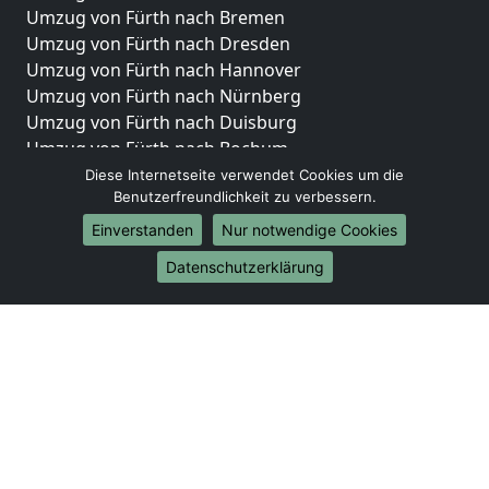
Umzug von Fürth nach Bremen
Umzug von Fürth nach Dresden
Umzug von Fürth nach Hannover
Umzug von Fürth nach Nürnberg
Umzug von Fürth nach Duisburg
Umzug von Fürth nach Bochum
Umzug von Fürth nach Wuppertal
Diese Internetseite verwendet Cookies um die
Benutzerfreundlichkeit zu verbessern.
Umzug von Fürth nach Bielefeld
Umzug von Fürth nach Bonn
Einverstanden
Nur notwendige Cookies
Umzug von Fürth nach Münster
Datenschutzerklärung
Internationale-Umzüge
Umzug von Fürth nach Brasilien
Umzug von Fürth nach Brunei Darussalam
Umzug von Fürth nach Burkina Faso
Umzug von Fürth nach Burundi
Umzug von Fürth nach Chile
Umzug von Fürth nach China