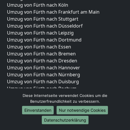
Umzug von Fürth nach Köln
Umzug von Fürth nach Frankfurt am Main
Umzug von Fürth nach Stuttgart
Umzug von Fürth nach Düsseldorf
Umzug von Fürth nach Leipzig
Umzug von Fürth nach Dortmund
Umzug von Fürth nach Essen
Umzug von Fürth nach Bremen
Umzug von Fürth nach Dresden
Umzug von Fürth nach Hannover
Umzug von Fürth nach Nürnberg
Umzug von Fürth nach Duisburg
Umzug von Fürth nach Bochum
Umzug von Fürth nach Wuppertal
Diese Internetseite verwendet Cookies um die
Benutzerfreundlichkeit zu verbessern.
Umzug von Fürth nach Bielefeld
Umzug von Fürth nach Bonn
Einverstanden
Nur notwendige Cookies
Umzug von Fürth nach Münster
Datenschutzerklärung
Internationale-Umzüge