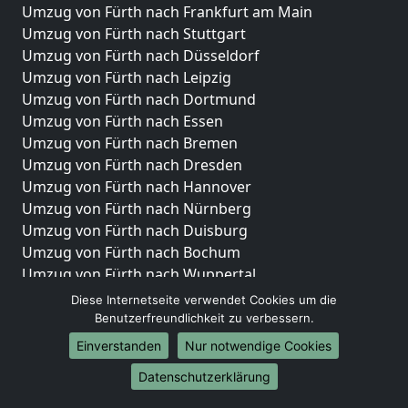
Umzug von Fürth nach Frankfurt am Main
Umzug von Fürth nach Stuttgart
Umzug von Fürth nach Düsseldorf
Umzug von Fürth nach Leipzig
Umzug von Fürth nach Dortmund
Umzug von Fürth nach Essen
Umzug von Fürth nach Bremen
Umzug von Fürth nach Dresden
Umzug von Fürth nach Hannover
Umzug von Fürth nach Nürnberg
Umzug von Fürth nach Duisburg
Umzug von Fürth nach Bochum
Umzug von Fürth nach Wuppertal
Umzug von Fürth nach Bielefeld
Diese Internetseite verwendet Cookies um die
Umzug von Fürth nach Bonn
Benutzerfreundlichkeit zu verbessern.
Umzug von Fürth nach Münster
Einverstanden
Nur notwendige Cookies
Internationale-Umzüge
Datenschutzerklärung
Umzug von Fürth nach Brasilien