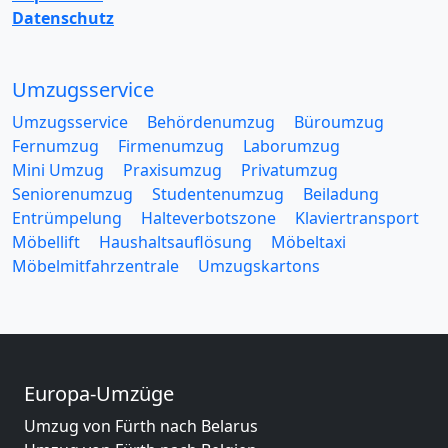
Datenschutz
Umzugsservice
Umzugsservice
Behördenumzug
Büroumzug
Fernumzug
Firmenumzug
Laborumzug
Mini Umzug
Praxisumzug
Privatumzug
Seniorenumzug
Studentenumzug
Beiladung
Entrümpelung
Halteverbotszone
Klaviertransport
Möbellift
Haushaltsauflösung
Möbeltaxi
Möbelmitfahrzentrale
Umzugskartons
Europa-Umzüge
Umzug von Fürth nach Belarus