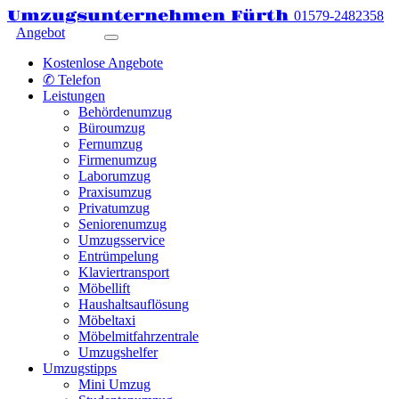
Umzugsunternehmen Fürth
01579-2482358
Angebot
Kostenlose Angebote
✆ Telefon
Leistungen
Behördenumzug
Büroumzug
Fernumzug
Firmenumzug
Laborumzug
Praxisumzug
Privatumzug
Seniorenumzug
Umzugsservice
Entrümpelung
Klaviertransport
Möbellift
Haushaltsauflösung
Möbeltaxi
Möbelmitfahrzentrale
Umzugshelfer
Umzugstipps
Mini Umzug