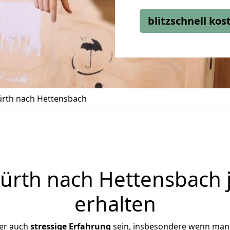
blitzschnell ko
rth nach Hettensbach
rth nach Hettensbach 
erhalten
ber auch
stressige
Erfahrung
sein, insbesondere wenn man 