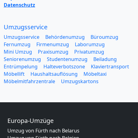
Datenschutz
Umzugsservice
Umzugsservice
Behördenumzug
Büroumzug
Fernumzug
Firmenumzug
Laborumzug
Mini Umzug
Praxisumzug
Privatumzug
Seniorenumzug
Studentenumzug
Beiladung
Entrümpelung
Halteverbotszone
Klaviertransport
Möbellift
Haushaltsauflösung
Möbeltaxi
Möbelmitfahrzentrale
Umzugskartons
Europa-Umzüge
Umzug von Fürth nach Belarus