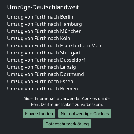
Umzüge-Deutschlandweit
Umzug von Fürth nach Berlin
Umzug von Fürth nach Hamburg
Umzug von Fürth nach München
Umzug von Fürth nach Köln
Umzug von Fürth nach Frankfurt am Main
Umzug von Fürth nach Stuttgart
Umzug von Fürth nach Düsseldorf
Umzug von Fürth nach Leipzig
Umzug von Fürth nach Dortmund
Umzug von Fürth nach Essen
Umzug von Fürth nach Bremen
Umzug von Fürth nach Dresden
Diese Internetseite verwendet Cookies um die
Umzug von Fürth nach Hannover
Benutzerfreundlichkeit zu verbessern.
Umzug von Fürth nach Nürnberg
Einverstanden
Nur notwendige Cookies
Umzug von Fürth nach Duisburg
Datenschutzerklärung
Umzug von Fürth nach Bochum
Umzug von Fürth nach Wuppertal