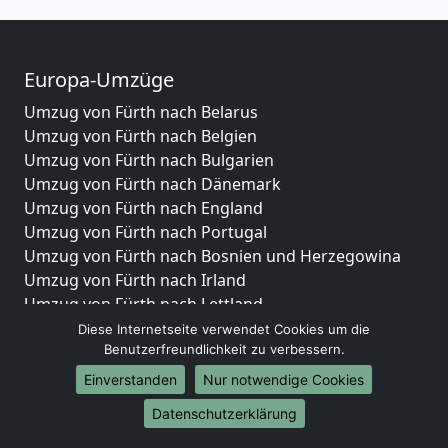
Europa-Umzüge
Umzug von Fürth nach Belarus
Umzug von Fürth nach Belgien
Umzug von Fürth nach Bulgarien
Umzug von Fürth nach Dänemark
Umzug von Fürth nach England
Umzug von Fürth nach Portugal
Umzug von Fürth nach Bosnien und Herzegowina
Umzug von Fürth nach Irland
Umzug von Fürth nach Lettland
Umzug von Fürth nach Zypern
Diese Internetseite verwendet Cookies um die
Benutzerfreundlichkeit zu verbessern.
Umzug von Fürth nach Kroatien
Umzug von Fürth nach Estland
Einverstanden
Nur notwendige Cookies
Umzug von Fürth nach Finnland
Datenschutzerklärung
Umzug von Fürth nach Frankreich