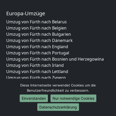
Europa-Umzüge
Umzug von Fürth nach Belarus
Umzug von Fürth nach Belgien
Umzug von Fürth nach Bulgarien
Umzug von Fürth nach Dänemark
Umzug von Fürth nach England
Umzug von Fürth nach Portugal
Umzug von Fürth nach Bosnien und Herzegowina
Umzug von Fürth nach Irland
Umzug von Fürth nach Lettland
Umzug von Fürth nach Zypern
Umzug von Fürth nach Kroatien
Diese Internetseite verwendet Cookies um die
Umzug von Fürth nach Estland
Benutzerfreundlichkeit zu verbessern.
Umzug von Fürth nach Finnland
Einverstanden
Nur notwendige Cookies
Umzug von Fürth nach Frankreich
Datenschutzerklärung
Umzug von Fürth nach Griechenland
Umzug von Fürth nach Italien