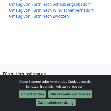
Umzug von Fürth nach Scheubengrobsdorf
Umzug von Fürth nach Windischenbernsdorf
Umzug von Fürth nach Zwötzen
Fürth-Umzugsfirma.de
Fürth
Diese Internetseite verwendet Cookies um die
Benutzerfreundlichkeit zu verbessern.
Tel.:
01579-2482358
Einverstanden
Nur notwendige Cookies
E-Mail:
info@fuerth-umzugsfirma.de
Datenschutzerklärung
Öffnungszeiten:
Mo - Sa: 08:30 - 20:00 Uhr